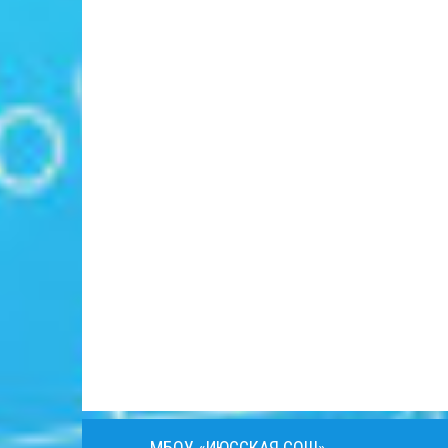
МБОУ «ИЮССКАЯ СОШ»