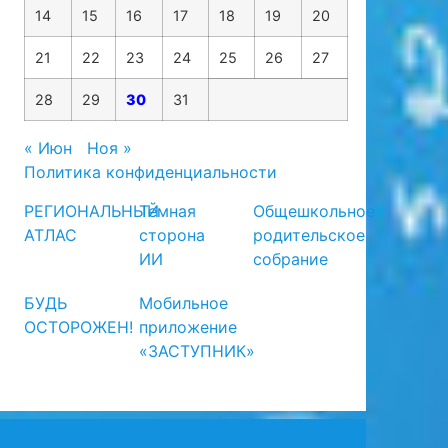
14
15
16
17
18
19
20
21
22
23
24
25
26
27
28
29
30
31
« Июн
Ноя »
Политика конфиденциальности
РЕГИОНАЛЬНЫЙ
Темная
Общешкольное
АТЛАС
сторона
родительское
ИИ
собрание
БУДЬ
Мобильное
ОСТОРОЖЕН!
приложение
«ЗАСТУПНИК»