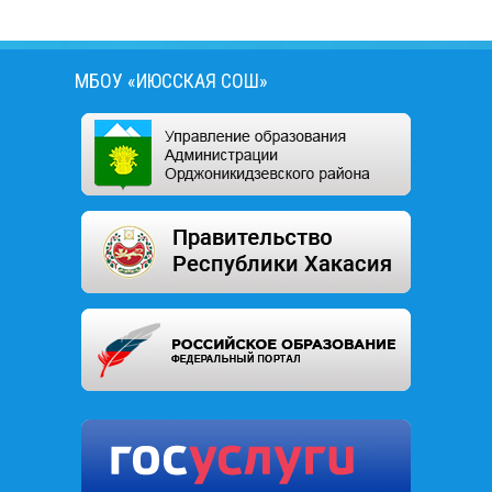
Следует помнить, что соблюдение всех мер
профилактики защитит от заболеваний гриппом
и его неблагоприятных последствий.
МБОУ «ИЮССКАЯ СОШ»
Совет родителям. Покупая зимнюю обувь ребенку,
выбирайте ту, которая будет скользить минимально
— с микропористой подошвой.
Идем гулять!
накормите ребёнка питательным блюдом —
на морозе тратится гораздо больше энергии,
чем в тепле;
проследите за тем, чтобы ребёнок полностью