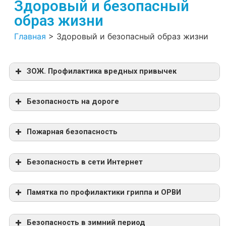
Здоровый и безопасный
образ жизни
Главная
>
Здоровый и безопасный образ жизни
ЗОЖ. Профилактика вредных привычек
Безопасность на дороге
ПАМЯТКА ШКОЛЬНИКУ
Пожарная безопасность
Памятка
Безопасность в сети Интернет
Памятка для родителей «Пожар в доме»
Памятка «Действия при пожаре»
Памятка «Печное отопление и меры
Памятка по профилактики гриппа и ОРВИ
безопасности»
Памятка по пожарной безопасности для
Безопасность в зимний период