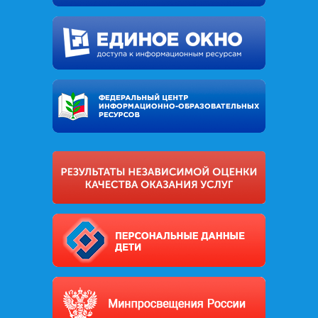
оделся (застегнул замки, надел шапку и
варежки) до того, как выйти за дверь;
объясните, что во время игр нельзя слишком
сильно толкать других детей, особенно тех,
кто младше и слабее;
предупредите ребёнка об опасности
прыжков в сугроб, где может скрываться что
угодно: осколки, мусор, острые камни.
Совет родителям. Научите детей правильно падать:
на бок, подгибая колени и стараясь смягчить
падение руками.
Пора на каток!